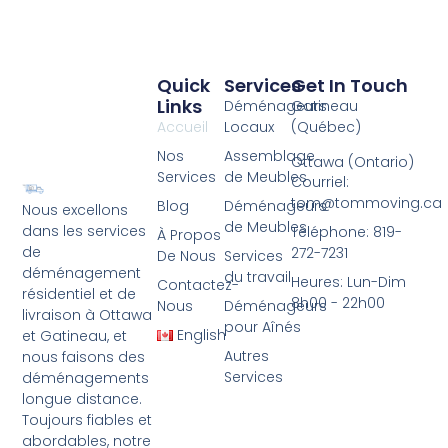
Quick
Services
Get In Touch
Links
Déménageurs
Gatineau
Accueil
Locaux
(Qu
é
bec)
Nos
Assemblage
Ottawa (Ontario)
Services
de Meubles
Courriel:
tom@tommoving.ca
Blog
Déménageurs
Nous excellons
de Meubles
dans les services
Téléphone: 819-
À Propos
de
272-7231
De Nous
Services
déménagement
du travail
Heures: Lun-Dim
Contactez-
résidentiel et de
8h00 - 22h00
Nous
Déménageurs
livraison à Ottawa
pour Aînés
English
et Gatineau, et
Autres
nous faisons des
Services
déménagements
longue distance.
Toujours fiables et
abordables, notre