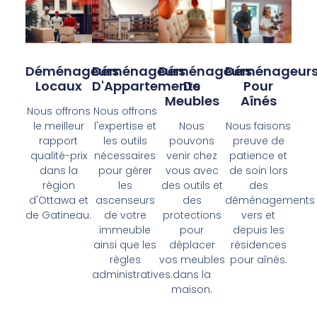
Déménageurs
Déménageurs
Déménageurs
Déménageur
Locaux
D'Appartements
De
Pour
Meubles
Aînés
Nous offrons
Nous offrons
le meilleur
l'expertise et
Nous
Nous faisons
rapport
les outils
pouvons
preuve de
qualité-prix
nécessaires
venir chez
patience et
dans la
pour gérer
vous avec
de soin lors
région
les
des outils et
des
d'Ottawa et
ascenseurs
des
déménagements
de Gatineau.
de votre
protections
vers et
immeuble
pour
depuis les
ainsi que les
déplacer
résidences
règles
vos meubles
pour aînés.
administratives.
dans la
maison.