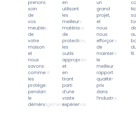
prenons
en
un
c
soin
utilisant
grand
N
de
les
projet,
s
vos
meilleurs
et
to
meubles,
matériaux
nous
di
de
de
nous
a
votre
protection,
efforçons
bo
maison
les
de
d
et
outils
maintenir
fil.
nous
appropriés
le
savons
et
meilleur
comment
en
rapport
les
tirant
qualité-
protéger
parti
prix
pendant
d’une
dans
le
vaste
l’industrie.
déménagement.
expérience.