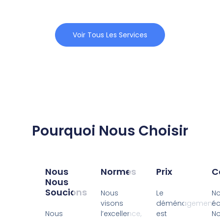
Voir Tous Les Services
Pourquoi Nous Choisir
Nous
Normes
Prix
C
Nous
Soucions
Nous
Le
N
visons
déménagement
éc
Nous
l’excellence,
est
N